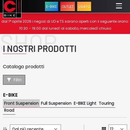
E-BIKE
OUTLET
USATO
se menu
dal 1° aprile 2026 i negozi di UD e TS sarano aperti con il seguente orario:
10:30 – 19:00 dal lunedì al sabato, mercoledì chiuso
SHOP
I NOSTRI PRODOTTI
Catalogo prodotti
Filtri
E-BIKE
Front Suspension
Full Suspension
E-BIKE Light
Touring
Road