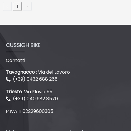
‹
1
›
CUSSIGH BIKE
Contatti
Tavagnacco
: Via del Lavoro
(+39) 0432 688 268
Trieste
: Via Flavia 55
(+39) 040 982 8570
P.IVA IT02229600305