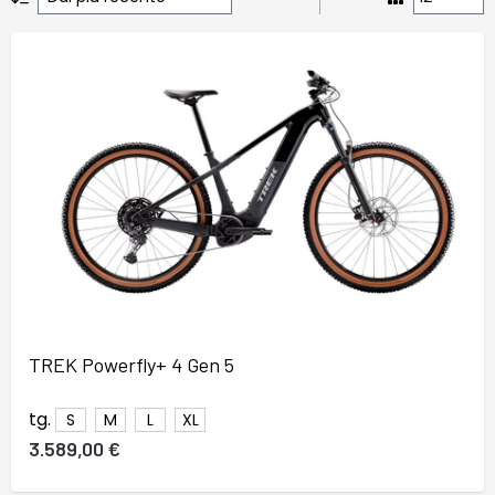
TREK Powerfly+ 4 Gen 5
37
38
39
40
41
42
43
44
45
46
tg.
S
M
L
XL
3.589,00 €