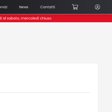
rvizi
News
Contatti
edì al sabato, mercoledì chiuso