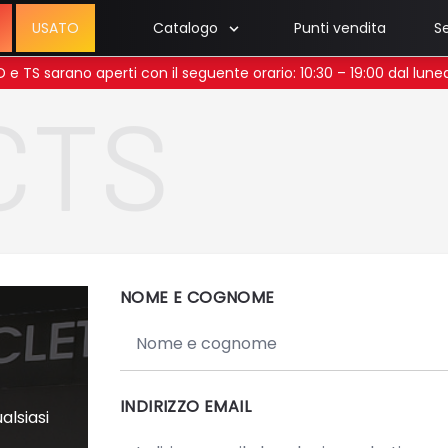
USATO
Catalogo
Punti vendita
Se
 UD e TS sarano aperti con il seguente orario: 10:30 – 19:00 dal lun
CTS
NOME E COGNOME
INDIRIZZO EMAIL
alsiasi