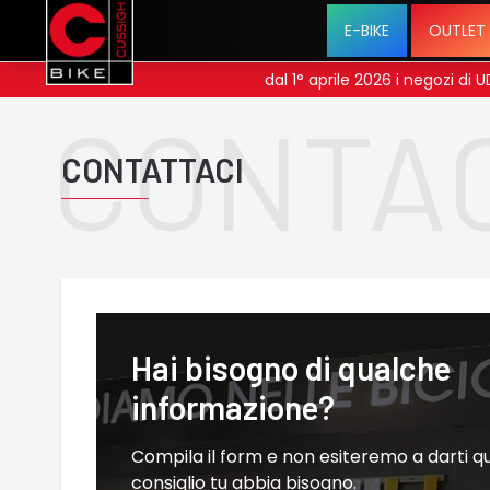
E-BIKE
OUTLET
dal 1° aprile 2026 i negozi di
CONTA
CONTATTACI
Hai bisogno di qualche
informazione?
Compila il form e non esiteremo a darti qu
consiglio tu abbia bisogno.